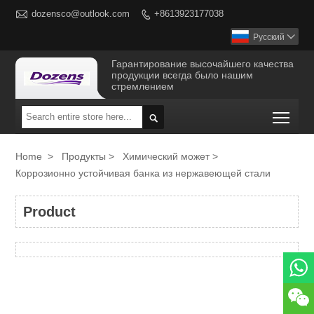

dozensco@outlook.com
+8613923177038

Русский

Гарантирование высочайшего качества
продукции всегда было нашим
стремлением
Togg

Home
>
Продукты
>
Химический может
>
Коррозионно устойчивая банка из нержавеющей стали
Product