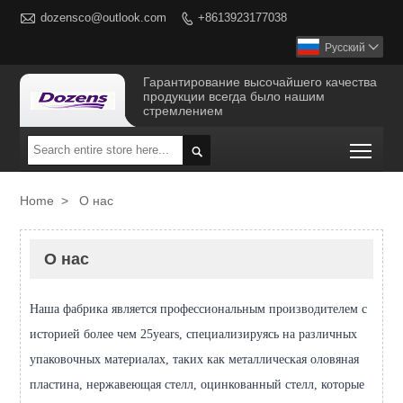

dozensco@outlook.com
+8613923177038

Русский

Гарантирование высочайшего качества
продукции всегда было нашим
стремлением
Togg

Home
>
О нас
О нас
Наша фабрика является профессиональным производителем с
историей более чем 25years, специализируясь на различных
упаковочных материалах, таких как металлическая оловяная
пластина, нержавеющая стелл, оцинкованный стелл, которые