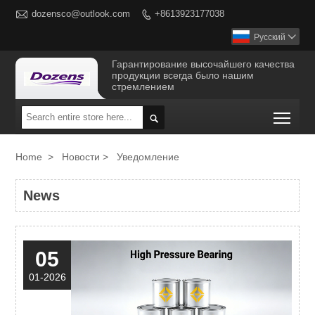

dozensco@outlook.com
+8613923177038

Русский

Гарантирование высочайшего качества
продукции всегда было нашим
стремлением
Togg

Home
>
Новости
>
Уведомление
News
05
01-2026