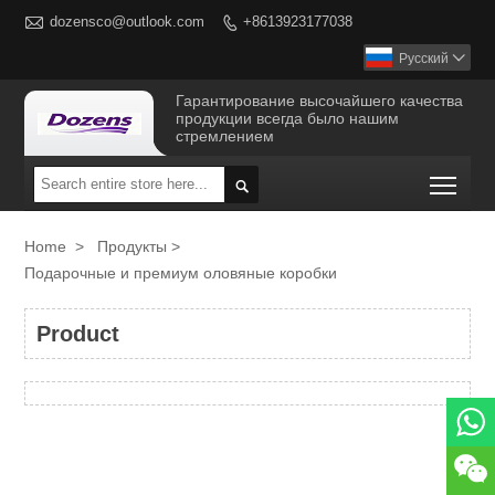

dozensco@outlook.com
+8613923177038

Русский

Гарантирование высочайшего качества
продукции всегда было нашим
стремлением
Togg

Home
>
Продукты
>
Подарочные и премиум оловяные коробки
Product