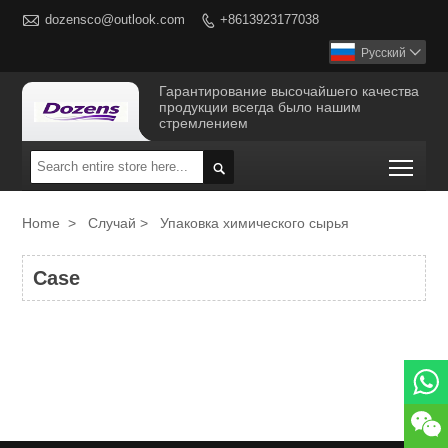

dozensco@outlook.com
+8613923177038

Русский

Гарантирование высочайшего качества
продукции всегда было нашим
стремлением
Togg

Home
>
Случай
>
Упаковка химического сырья
Case